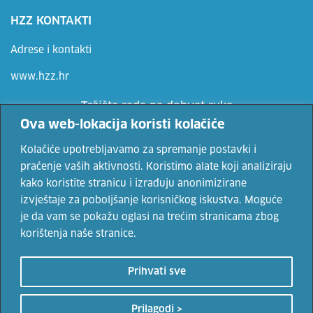
HZZ KONTAKTI
Adrese i kontakti
www.hzz.hr
Tržište rada na dohvat ruke
Ova web-lokacija koristi kolačiće
Ne propusti priliku, prijavi se
Kolačiće upotrebljavamo za spremanje postavki i
praćenje vaših aktivnosti. Koristimo alate koji analiziraju
kako koristite stranicu i izrađuju anonimizirane
Vaše osobne podatke čuvamo sukladno Uvjetima korištenja i Politici
izvještaje za poboljšanje korisničkog iskustva. Moguće
privatnosti.
je da vam se pokažu oglasi na trećim stranicama zbog
korištenja naše stranice.
© 2022. Hrvatski zavod za zapošljavanje. Sadržaji se mogu
Prihvati sve
prenositi uz navođenje izvora.
Uvjeti korištenja
i
politika
privatnosti
Prilagodi >