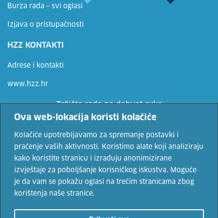
Burza rada – svi oglasi
Izjava o pristupačnosti
HZZ KONTAKTI
Adrese i kontakti
www.hzz.hr
Tržište rada na dohvat ruke
Ova web-lokacija koristi kolačiće
Ne propusti priliku, prijavi se
Kolačiće upotrebljavamo za spremanje postavki i
praćenje vaših aktivnosti. Koristimo alate koji analiziraju
kako koristite stranicu i izrađuju anonimizirane
Vaše osobne podatke čuvamo sukladno Uvjetima korištenja i Politici
izvještaje za poboljšanje korisničkog iskustva. Moguće
privatnosti.
je da vam se pokažu oglasi na trećim stranicama zbog
korištenja naše stranice.
© 2022. Hrvatski zavod za zapošljavanje. Sadržaji se mogu