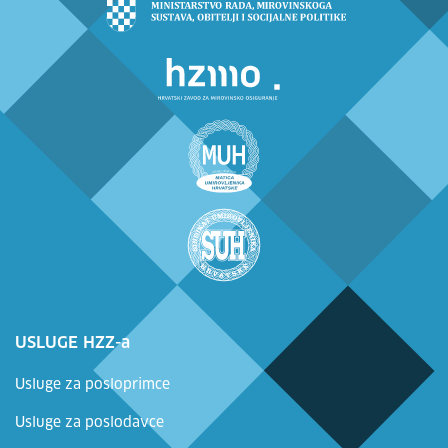
USLUGE HZZ-a
Usluge za posloprimce
Usluge za poslodavce