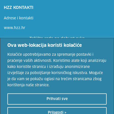
HZZ KONTAKTI
Adrese i kontakti
www.hzz.hr
Tržište rada na dohvat ruke
Ova web-lokacija koristi kolačiće
Ne propusti priliku, prijavi se
Kolačiće upotrebljavamo za spremanje postavki i
praćenje vaših aktivnosti. Koristimo alate koji analiziraju
kako koristite stranicu i izrađuju anonimizirane
Vaše osobne podatke čuvamo sukladno Uvjetima korištenja i Politici
izvještaje za poboljšanje korisničkog iskustva. Moguće
privatnosti.
je da vam se pokažu oglasi na trećim stranicama zbog
korištenja naše stranice.
© 2022. Hrvatski zavod za zapošljavanje. Sadržaji se mogu
Prihvati sve
prenositi uz navođenje izvora.
Uvjeti korištenja
i
politika
privatnosti
Prilagodi >