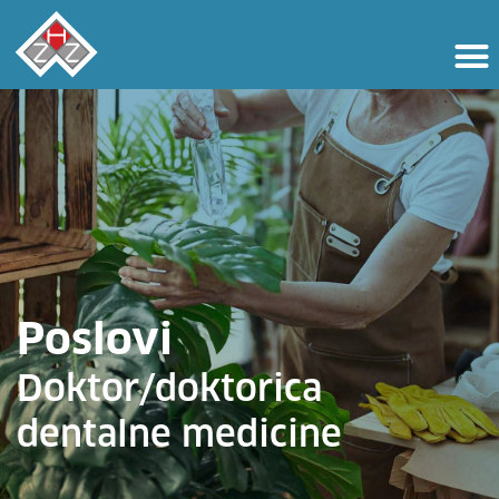
Poslovi
Doktor/doktorica
dentalne medicine