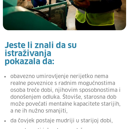
Jeste li znali da su
istraživanja
pokazala da:
obavezno umirovljenje nerijetko nema
realne poveznice s radnim mogućnostima
osoba treće dobi, njihovim sposobnostima i
donošenjem odluka. Štoviše, starosna dob
može povećati mentalne kapacitete starijih,
a ne ih nužno smanjiti,
da čovjek postaje mudriji u starijoj dobi,