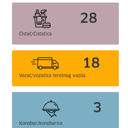
28
Čistač/Čistačica
18
Vozač/vozačica teretnog vozila
3
Konobar/konobarica