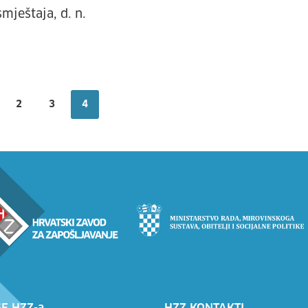
smještaja, d. n.
2
3
4