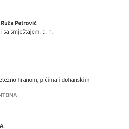
i Ruža Petrović
i sa smještajem, d. n.
retežno hranom, pićima i duhanskim
ONTONA
LA