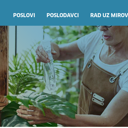
POSLOVI
POSLODAVCI
RAD UZ MIROV