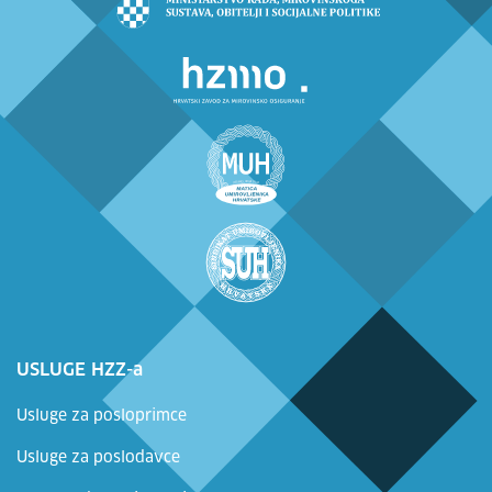
USLUGE HZZ-a
Usluge za posloprimce
Usluge za poslodavce