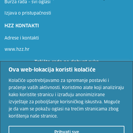
Burza rada – svi oglasi
Izjava o pristupačnosti
HZZ KONTAKTI
Adrese i kontakti
www.hzz.hr
Tržište rada na dohvat ruke
Ova web-lokacija koristi kolačiće
Ne propusti priliku, prijavi se
Kolačiće upotrebljavamo za spremanje postavki i
praćenje vaših aktivnosti. Koristimo alate koji analiziraju
kako koristite stranicu i izrađuju anonimizirane
Vaše osobne podatke čuvamo sukladno Uvjetima korištenja i Politici
izvještaje za poboljšanje korisničkog iskustva. Moguće
privatnosti.
je da vam se pokažu oglasi na trećim stranicama zbog
korištenja naše stranice.
© 2022. Hrvatski zavod za zapošljavanje. Sadržaji se mogu
Prihvati sve