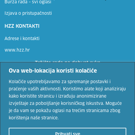
Burza rada – svi oglasi
Izjava o pristupačnosti
HZZ KONTAKTI
Adrese i kontakti
www.hzz.hr
Tržište rada na dohvat ruke
Ova web-lokacija koristi kolačiće
Ne propusti priliku, prijavi se
Kolačiće upotrebljavamo za spremanje postavki i
praćenje vaših aktivnosti. Koristimo alate koji analiziraju
kako koristite stranicu i izrađuju anonimizirane
Vaše osobne podatke čuvamo sukladno Uvjetima korištenja i Politici
izvještaje za poboljšanje korisničkog iskustva. Moguće
privatnosti.
je da vam se pokažu oglasi na trećim stranicama zbog
korištenja naše stranice.
© 2022. Hrvatski zavod za zapošljavanje. Sadržaji se mogu
Prihvati sve