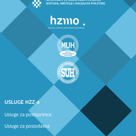
USLUGE HZZ-a
Usluge za posloprimce
Usluge za poslodavce