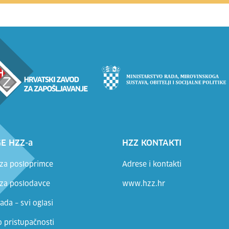
E HZZ-a
HZZ KONTAKTI
 za posloprimce
Adrese i kontakti
 za poslodavce
www.hzz.hr
ada – svi oglasi
o pristupačnosti