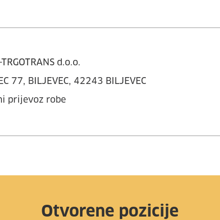
TRGOTRANS d.o.o.
EC 77, BILJEVEC, 42243 BILJEVEC
i prijevoz robe
Otvorene pozicije