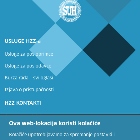
USLUGE HZZ-a
Usluge za posloprimce
Usluge za poslodavce
Burza rada – svi oglasi
Izjava o pristupačnosti
HZZ KONTAKTI
Adrese i kontakti
Ova web-lokacija koristi kolačiće
www.hzz.hr
Kolačiće upotrebljavamo za spremanje postavki i