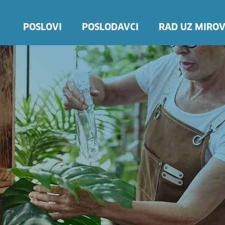
POSLOVI
POSLODAVCI
RAD UZ MIROV