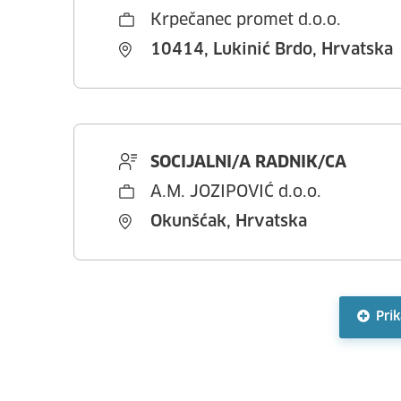
Krpečanec promet d.o.o.
10414, Lukinić Brdo, Hrvatska
SOCIJALNI/A RADNIK/CA
A.M. JOZIPOVIĆ d.o.o.
Okunšćak, Hrvatska
Prik