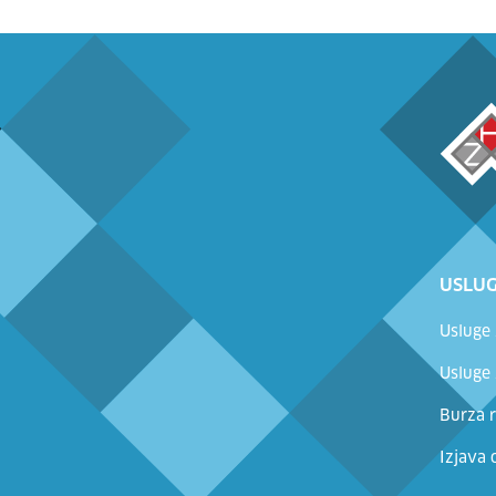
USLUG
Usluge
Usluge
Burza r
Izjava 