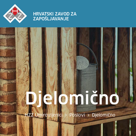
HRVATSKI ZAVOD ZA
ZAPOŠLJAVANJE
Djelomično
HZZ Umirovljenici
Poslovi
Djelomično