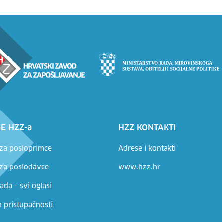
E HZZ-a
HZZ KONTAKTI
 za posloprimce
Adrese i kontakti
 za poslodavce
www.hzz.hr
ada – svi oglasi
o pristupačnosti