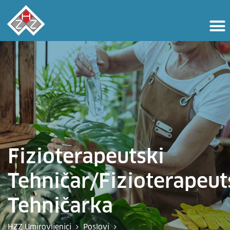
Fizioterapeutski
Tehničar/fizioterapeut
Tehničarka
HZZ Umirovljenici
Poslovi