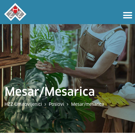
Mesar/mesarica
HZZ Umirovljenici
Poslovi
Mesar/mesarica