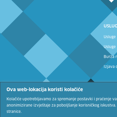
USLUG
Usluge
Usluge
Burza r
Izjava 
Ova web-lokacija koristi kolačiće
© 2022. 
Kolačiće upotrebljavamo za spremanje postavki i praćenje vaših
anonimizirane izvještaje za poboljšanje korisničkog iskustva
stranice.