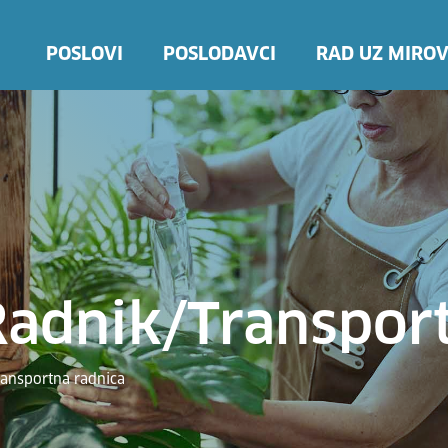
POSLOVI
POSLODAVCI
RAD UZ MIROV
Radnik/transpor
ransportna radnica