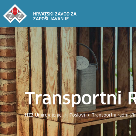
HRVATSKI ZAVOD ZA
ZAPOŠLJAVANJE
Transportni 
HZZ Umirovljenici
Poslovi
Transportni radnik/t