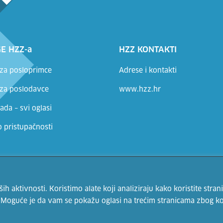
E HZZ-a
HZZ KONTAKTI
 za posloprimce
Adrese i kontakti
 za poslodavce
www.hzz.hr
ada – svi oglasi
o pristupačnosti
Hrvatski zavod za zapošljavanje. Sadržaji se mogu prenositi uz 
 aktivnosti. Koristimo alate koji analiziraju kako koristite strani
. Moguće je da vam se pokažu oglasi na trećim stranicama zbog ko