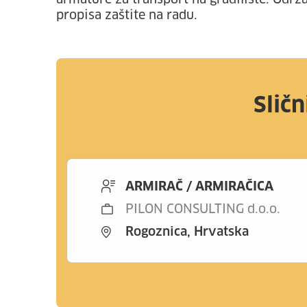
armature za transport na gradilište. Održ
propisa zaštite na radu.
Sličn
ARMIRAČ / ARMIRAČICA
PILON CONSULTING d.o.o.
Rogoznica, Hrvatska