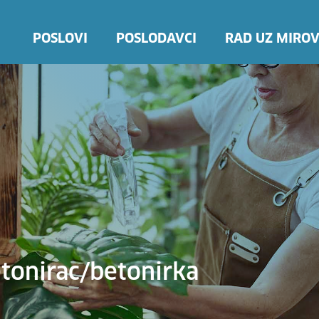
POSLOVI
POSLODAVCI
RAD UZ MIROV
etonirac/betonirka