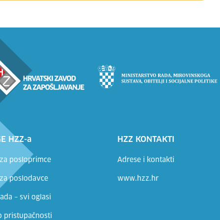
E HZZ-a
HZZ KONTAKTI
 za posloprimce
Adrese i kontakti
 za poslodavce
www.hzz.hr
ada – svi oglasi
o pristupačnosti