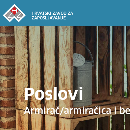
HRVATSKI ZAVOD ZA
ZAPOŠLJAVANJE
Poslovi
Armirač/armiračica i b