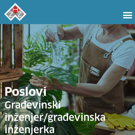
Poslovi
Građevinski
inženjer/građevinska
inženjerka