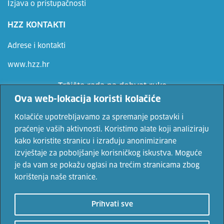
Izjava o pristupačnosti
HZZ KONTAKTI
Adrese i kontakti
www.hzz.hr
Tržište rada na dohvat ruke
Ova web-lokacija koristi kolačiće
Ne propusti priliku, prijavi se
Kolačiće upotrebljavamo za spremanje postavki i
praćenje vaših aktivnosti. Koristimo alate koji analiziraju
kako koristite stranicu i izrađuju anonimizirane
Vaše osobne podatke čuvamo sukladno Uvjetima korištenja i Politici
izvještaje za poboljšanje korisničkog iskustva. Moguće
privatnosti.
je da vam se pokažu oglasi na trećim stranicama zbog
korištenja naše stranice.
© 2022. Hrvatski zavod za zapošljavanje. Sadržaji se mogu
Prihvati sve
prenositi uz navođenje izvora.
Uvjeti korištenja
i
politika