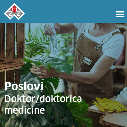
Poslovi
Doktor/doktorica
medicine