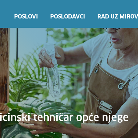
POSLOVI
POSLODAVCI
RAD UZ MIROV
cinski tehničar opće njege