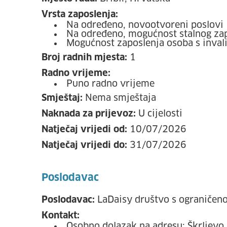
Vrsta zaposlenja:
Na određeno, novootvoreni poslovi
Na određeno, mogućnost stalnog za
Mogućnost zaposlenja osoba s inval
Broj radnih mjesta:
1
Radno vrijeme:
Puno radno vrijeme
Smještaj:
Nema smještaja
Naknada za prijevoz:
U cijelosti
Natječaj vrijedi od:
10/07/2026
Natječaj vrijedi do:
31/07/2026
Poslodavac
Poslodavac:
LaDaisy društvo s ograničen
Kontakt:
Osobno dolazak na adresu: Škrljevo