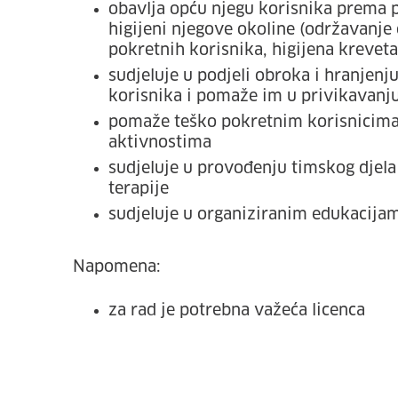
obavlja opću njegu korisnika prema p
higijeni njegove okoline (održavanje
pokretnih korisnika, higijena krevet
sudjeluje u podjeli obroka i hranjenj
korisnika i pomaže im u privikavanj
pomaže teško pokretnim korisnicima 
aktivnostima
sudjeluje u provođenju timskog djela
terapije
sudjeluje u organiziranim edukacij
Napomena:
za rad je potrebna važeća licenca