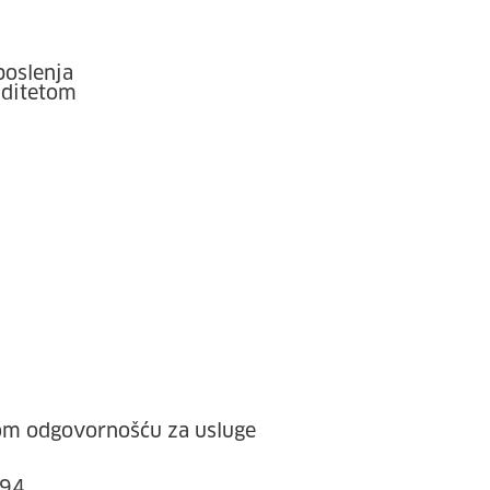
poslenja
iditetom
om odgovornošću za usluge
 94