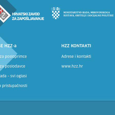
E HZZ-a
HZZ KONTAKTI
 za posloprimce
Adrese i kontakti
 za poslodavce
www.hzz.hr
ada – svi oglasi
o pristupačnosti