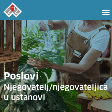
Poslovi
Njegovatelj/njegovateljica
u ustanovi