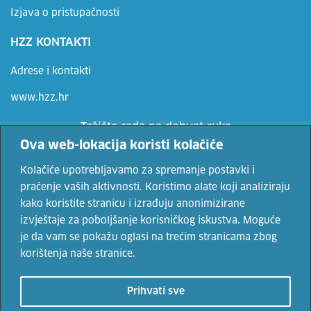
Izjava o pristupačnosti
HZZ KONTAKTI
Adrese i kontakti
www.hzz.hr
Tržište rada na dohvat ruke
Ova web-lokacija koristi kolačiće
Ne propusti priliku, prijavi se
Kolačiće upotrebljavamo za spremanje postavki i
praćenje vaših aktivnosti. Koristimo alate koji analiziraju
kako koristite stranicu i izrađuju anonimizirane
Vaše osobne podatke čuvamo sukladno Uvjetima korištenja i Politici
izvještaje za poboljšanje korisničkog iskustva. Moguće
privatnosti.
je da vam se pokažu oglasi na trećim stranicama zbog
korištenja naše stranice.
© 2022. Hrvatski zavod za zapošljavanje. Sadržaji se mogu
Prihvati sve
prenositi uz navođenje izvora.
Uvjeti korištenja
i
politika