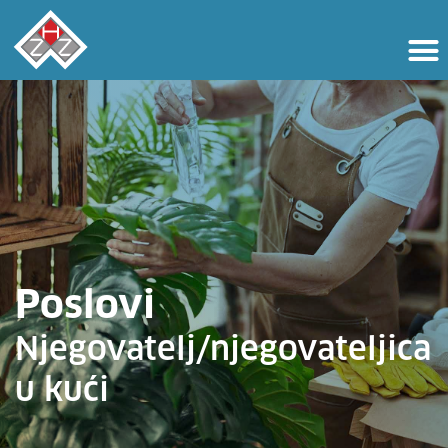
Poslovi
Njegovatelj/njegovateljica
u kući