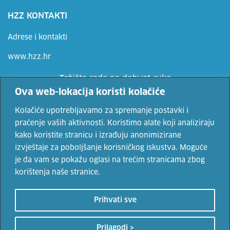
HZZ KONTAKTI
Adrese i kontakti
www.hzz.hr
Tržište rada na dohvat ruke
Ova web-lokacija koristi kolačiće
Ne propusti priliku, prijavi se
Kolačiće upotrebljavamo za spremanje postavki i
praćenje vaših aktivnosti. Koristimo alate koji analiziraju
kako koristite stranicu i izrađuju anonimizirane
Vaše osobne podatke čuvamo sukladno Uvjetima korištenja i Politici
izvještaje za poboljšanje korisničkog iskustva. Moguće
privatnosti.
je da vam se pokažu oglasi na trećim stranicama zbog
korištenja naše stranice.
© 2022. Hrvatski zavod za zapošljavanje. Sadržaji se mogu
Prihvati sve
prenositi uz navođenje izvora.
Uvjeti korištenja
i
politika
privatnosti
Prilagodi >