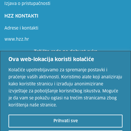
Izjava o pristupačnosti
HZZ KONTAKTI
Adrese i kontakti
www.hzz.hr
Tržište rada na dohvat ruke
Ova web-lokacija koristi kolačiće
Ne propusti priliku, prijavi se
Kolačiće upotrebljavamo za spremanje postavki i
praćenje vaših aktivnosti. Koristimo alate koji analiziraju
kako koristite stranicu i izrađuju anonimizirane
Vaše osobne podatke čuvamo sukladno Uvjetima korištenja i Politici
izvještaje za poboljšanje korisničkog iskustva. Moguće
privatnosti.
je da vam se pokažu oglasi na trećim stranicama zbog
korištenja naše stranice.
© 2022. Hrvatski zavod za zapošljavanje. Sadržaji se mogu
Prihvati sve
prenositi uz navođenje izvora.
Uvjeti korištenja
i
politika