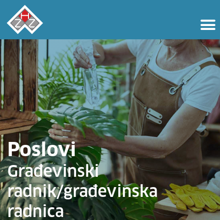
Poslovi
Građevinski
radnik/građevinska
radnica