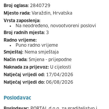
Broj oglasa:
2840729
Mjesto rada:
Varaždin, Hrvatska
Vrsta zaposlenja:
Na neodređeno, novootvoreni poslovi
Broj radnih mjesta:
3
Radno vrijeme:
Puno radno vrijeme
Smještaj:
Nema smještaja
Način rada:
Smjena - prijepodne
Naknada za prijevoz:
U cijelosti
Natječaj vrijedi od:
17/04/2026
Natječaj vrijedi do:
06/08/2026
Poslodavac
Poslodavac:
PORTAL d.o.o. za graditeljstvo i